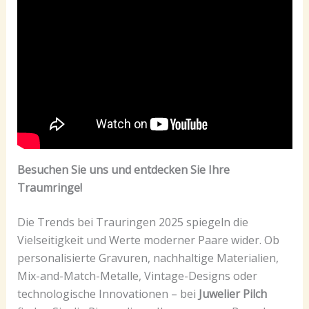
Besuchen Sie uns und entdecken Sie Ihre
Traumringe!
Die Trends bei Trauringen 2025 spiegeln die
Vielseitigkeit und Werte moderner Paare wider. Ob
personalisierte Gravuren, nachhaltige Materialien,
Mix-and-Match-Metalle, Vintage-Designs oder
technologische Innovationen – bei
Juwelier Pilch